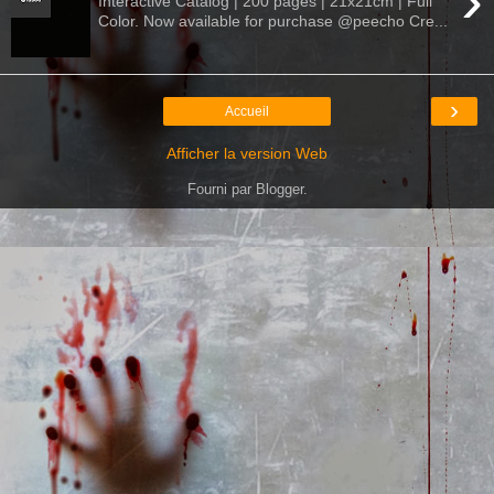
›
Interactive Catalog | 200 pages | 21x21cm | Full
Color. Now available for purchase @peecho Cre...
›
Accueil
Afficher la version Web
Fourni par
Blogger
.